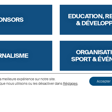
EDUCATION, 
ONSORS
& DÉVELOP
ORGANISAT
RNALISME
SPORT & ÉV
a meilleure expérience sur notre site.
Accepter
que nous utilisons ou les désactiver dans
Réglages
.