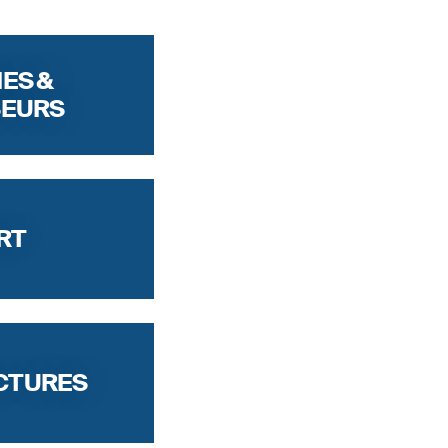
ES &
SEURS
RT
CTURES